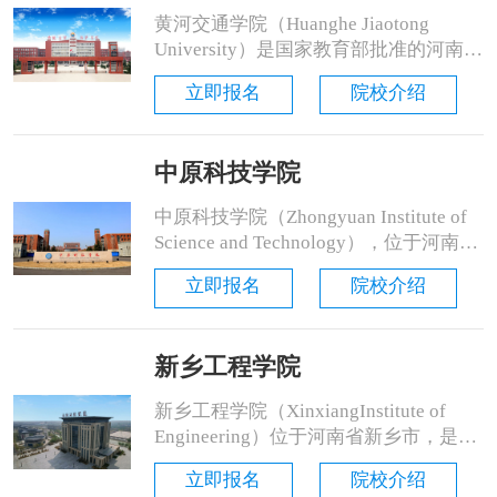
计划、国家级大学生创新创业训练计
黄河交通学院（Huanghe Jiaotong
划、国家大学生文化素质教育基地......
University）是国家教育部批准的河南省
唯一培养交通运输类人才为主的普通本
立即报名
院校介绍
科高校。建校20余年来，学校秉承“修
德、启智、博学、笃信”的校训，面向
现代综合交通运输和现代机械制造行业
中原科技学院
办学，先后为社会培养了近10万名专业
人才，为河南奋进新时代、中原更加出
中原科技学院（Zhongyuan Institute of
彩提供强有力的智力......
Science and Technology），位于河南省
郑州市和许昌市，简称“中原科技，
立即报名
院校介绍
ZIST”，是经中华人民共和国教育部批
准的具有学士学位授予权的民办全日制
普通本科高校，为应用技术大学（学
新乡工程学院
院）联盟成员高校。 中原科技学院前身
系2003年设立的河南师范大......
新乡工程学院（XinxiangInstitute of
Engineering）位于河南省新乡市，是一
所经中华人民共和国教育部和河南省人
立即报名
院校介绍
民政府批准，由新乡市新投实业有限公