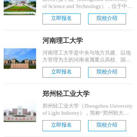
民办教育先进科研单......
of Science and Technology），位于中国
河南省郑州市，是由河南省教育厅主
立即报名
院校介绍
管，经中华人民共和国教育部审批成立
的以工科为主的民办本科高校。郑州科
技学院是“全国民办高校先进单位”“全国
河南理工大学
学生就业示范民办高校”。 郑州科技学
院前身是创办于1988年的......
河南理工大学是中央与地方共建、以地
方管理为主的河南省属重点高校、国
家“中西部高校基础能力建设工程（第
立即报名
院校介绍
一期）”建设高校、河南省人民政府与
国家安全生产监督管理总局共建高校。
学校创建于1909年，历经焦作路矿学
郑州轻工业大学
堂、福中矿务大学、私立焦作工学院、
国立西北工学院、国立焦作工学院、焦
郑州轻工业大学（Zhengzhou University
作矿业学院等重要历史时期，1995年恢
of Light Industry），简称“郑州轻大
复焦作工学......
（ZZULI）”，位于河南省郑州市，学校
立即报名
院校介绍
是河南省人民政府和国家烟草专卖局共
建高校、河南省特色骨干大学建设高