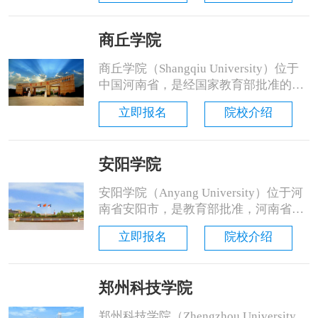
司举办的全日制民办普通本科高校。学
校是河南省优秀民办高校、河南省高等
商丘学院
教育教学工作先进集体、河南省民办教
育先进单位。 学校前身是创建于2003年
商丘学院（Shangqiu University）位于
的河南......
中国河南省，是经国家教育部批准的全
日制普通本科院校。由河南省教育厅监
立即报名
院校介绍
管。由河南商丘春来教育集团举办。学
院筹建于2002年，2005年7月被教育部
批准设立成名为河南农业大学华豫学院
安阳学院
的独立学院，2011年4月教育部同意河
南农业大学华豫学院转设为商丘学院。
安阳学院（Anyang University）位于河
2011年，获“......
南省安阳市，是教育部批准，河南省教
育厅管辖的全日制民办普通本科院校。
立即报名
院校介绍
由河南商丘春来教育集团举办。学院前
身为安阳师范学院人文管理学院，创建
于2003年，2016年5月正式转设更名为
郑州科技学院
安阳学院。学校先后获“河南省优秀民
办学校”“河南省先进办学单位”“河南省
郑州科技学院（Zhengzhou University